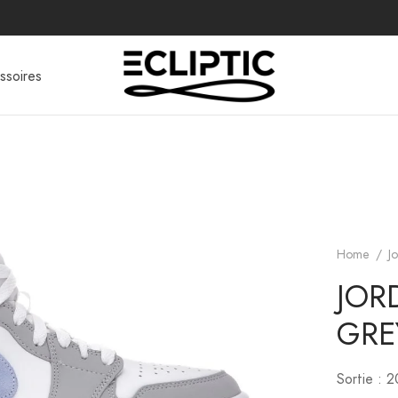
ssoires
Home
/
J
JOR
GRE
Sortie : 