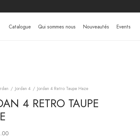
Catalogue
Qui sommes nous
Nouveautés
Events
ordan
/
Jordan 4
/
Jordan 4 Retro Taupe Haze
DAN 4 RETRO TAUPE
E
.00