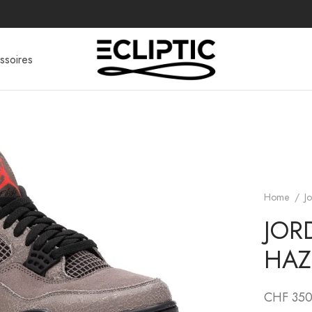
ssoires
Home
/
J
JOR
HAZ
CHF
350