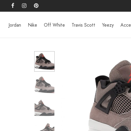
Jordan
Nike
Off White
Travis Scott
Yeezy
Acce
Back
Back
Back
Back
Back
LOGUE
AN
MENTS
SSOIRES
1
Club
lé
3
 valises
nts
4
me
oires
5
6