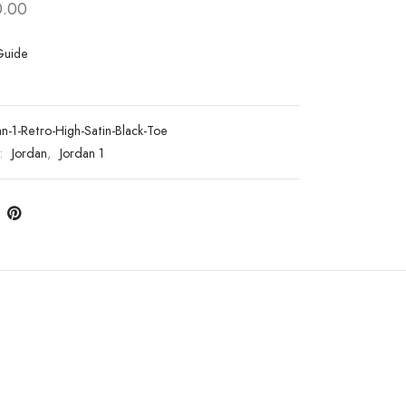
.00
Guide
an-1-Retro-High-Satin-Black-Toe
s:
Jordan
,
Jordan 1