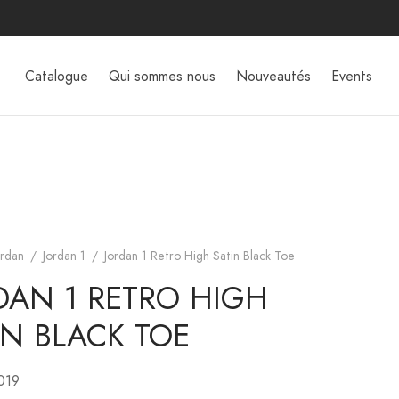
Catalogue
Qui sommes nous
Nouveautés
Events
ordan
/
Jordan 1
/
Jordan 1 Retro High Satin Black Toe
DAN 1 RETRO HIGH
IN BLACK TOE
2019