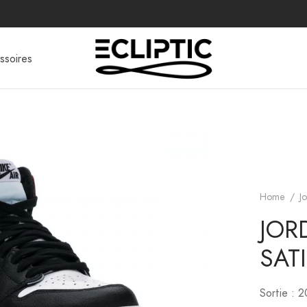
ssoires
Home
/
J
JOR
SAT
Sortie : 